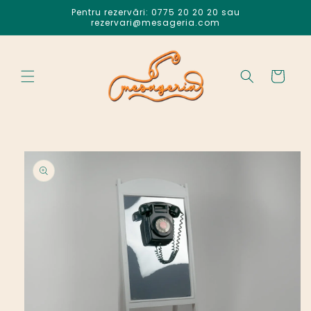
Salt la
Pentru rezervări: 0775 20 20 20 sau
conținut
rezervari@mesageria.com
Coș
Salt la
informațiile
despre
produs