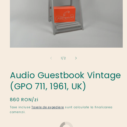
Deschide
conținutul
din
media
1
/
2
1
într-
o
Audio Guestbook Vintage
fereastră
modală
(GPO 711, 1961, UK)
Preț
860 RON/zi
obișnuit
Taxe incluse
Taxele de expediere
sunt calculate la finalizarea
comenzii.