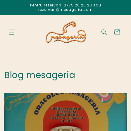
Salt la
Pentru rezervări: 0775 20 20 20 sau
conținut
rezervari@mesageria.com
Coș
Blog mesageria