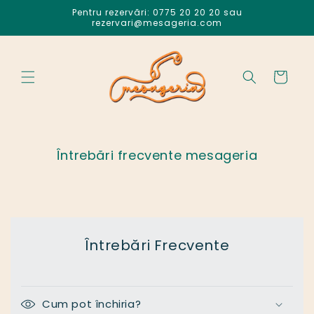
Salt la
Pentru rezervări: 0775 20 20 20 sau
conținut
rezervari@mesageria.com
Coș
Întrebări frecvente mesageria
Întrebări Frecvente
Cum pot închiria?