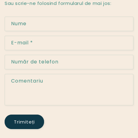
Sau scrie-ne folosind formularul de mai jos:
F
Nume
o
r
E-mail
*
m
u
l
Număr de telefon
a
r
Comentariu
d
e
c
o
n
Trimiteți
t
a