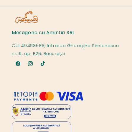
c
t
Mesageria cu Amintiri SRL
CUI 49498588, Intrarea Gheorghe Simionescu
nr.19, ap. B26, București
Facebook
Instagram
TikTok